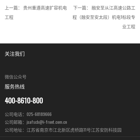
上一篇：
贵州重遵高速扩容机电
下一篇：
融安至从江高速公路工
工程
程（融安至安太段）机电1标段专
业工程
关注我们
微信公众号
服务热线
400-8610-800
公司电话：025-68189666
公司邮箱：jsafscb@i-front.com.cn
公司地址：江苏省南京市江北新区虎桥路11号江苏安防科技园