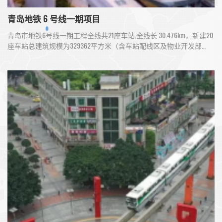
青岛地铁 6 号线一期项目
青岛市地铁6号线一期工程全线共21座车站,全线长 30.476km，新建20
座车站总建筑规模为329362平方米（含车站配线区及物业开发部
分），我司负责安防系统及安检系统设备采购及集成服务，推动青
岛地铁信息化进程。