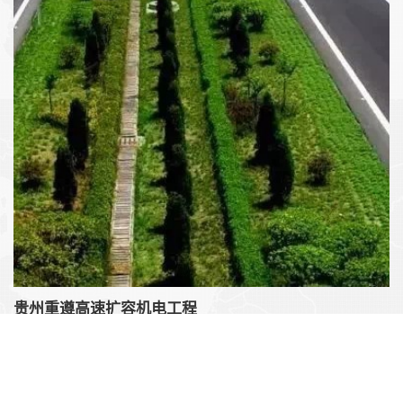
签约时间: 2021.8
签约金额: 3.2亿元
实施内容: 通信、监控、AFC售票、屏蔽门、安防平台
贵州重遵高速扩容机电工程
重庆至遵义高速公路是兰海高速的重要组成部分，新建重遵扩容工
程是贵州省高速公路网规划中，崇溪河至罗甸高速公路的一部分。
我司基于“功能完备、重点突出、经济耐久”的原则，提出智慧高速发
展的新理念，全力打造首条“智慧化、- -体化、网络化、动态化、服